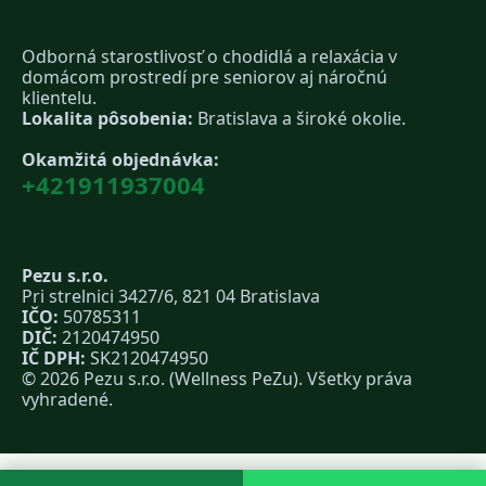
Mobilná Pedikúra a Wellness PeZu
Odborná starostlivosť o chodidlá a relaxácia v
domácom prostredí pre seniorov aj náročnú
klientelu.
Lokalita pôsobenia:
Bratislava a široké okolie.
Okamžitá objednávka:
+421911937004
Fakturačné údaje
Pezu s.r.o.
Pri strelnici 3427/6, 821 04 Bratislava
IČO:
50785311
DIČ:
2120474950
IČ DPH:
SK2120474950
© 2026 Pezu s.r.o. (Wellness PeZu). Všetky práva
vyhradené.