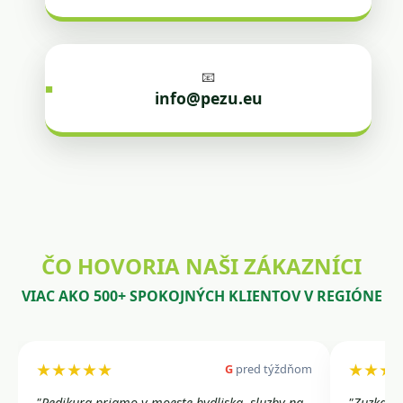
📧
info@pezu.eu
ČO HOVORIA NAŠI ZÁKAZNÍCI
VIAC AKO 500+ SPOKOJNÝCH KLIENTOV V REGIÓNE
★★★★★
★★★
G
pred týždňom
"Pedikura priamo v moeste bydliska, sluzby na
"Zuzka a 