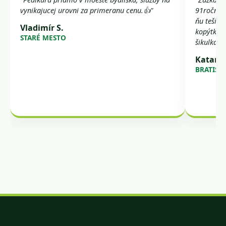
vynikajucej urovni za primeranu cenu.👍"
91ročná m
ňu teší. 
Vladimír S.
kopýtka d
STARÉ MESTO
šikulka, 
Katarín
BRATISL